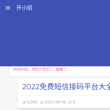
开小招
menu
近期文章
08月08日，农历六月廿六，星期六!
08月07日，农历六月廿五，星期五!
08月06日，农历六月廿四，星期四!
08月05日，农历六月廿三，星期三!
08月04日，农历六月廿二，星期二!
2022免费短信接码平台大
5,363
2022-08-18
0


