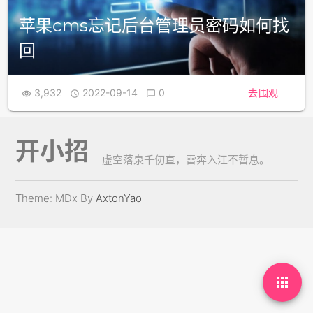
苹果cms忘记后台管理员密码如何找
回
3,932
2022-09-14
0
去围观



开小招
虚空落泉千仞直，雷奔入江不暂息。
Theme: MDx By
AxtonYao
