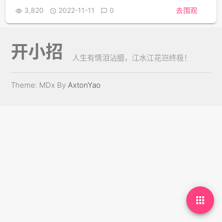
3,820
2022-11-11
0
去围观



开小招
人生有情泪沾臆，江水江花岂终极！
Theme: MDx By
AxtonYao
