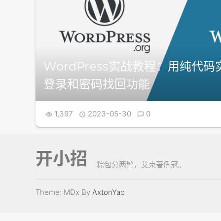
WordPress实战教程：用纯代
登录和密码找回功能
1,397
2023-05-30
0



开小招
粽包分两髻，艾束著危冠。
Theme: MDx By
AxtonYao