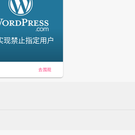
码实现禁止指定用户
去围观