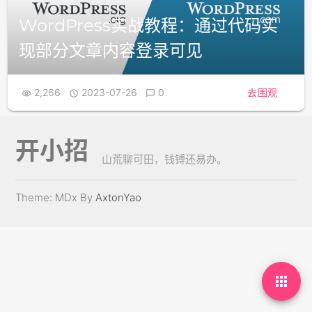
WordPress实战教程：通过代码实
现部分文章内容登录可见
2,266
2023-07-26
0
去围观



开小招
山荒聊可田，钱镈还易办。
Theme: MDx By
AxtonYao
