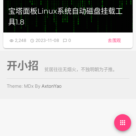
宝塔面板Linux系统自动磁盘挂载工
具1.8
2,248
2023-11-08
0
去围观



开小招
贫居往往无烟火，不独明朝为子推。
Theme: MDx By
AxtonYao
