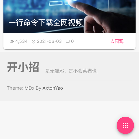
一行命令下载全网视频
4,534
2021-06-03
0
去围观



开小招
是无猫邪，是不会蓄猫也。
Theme: MDx By
AxtonYao
