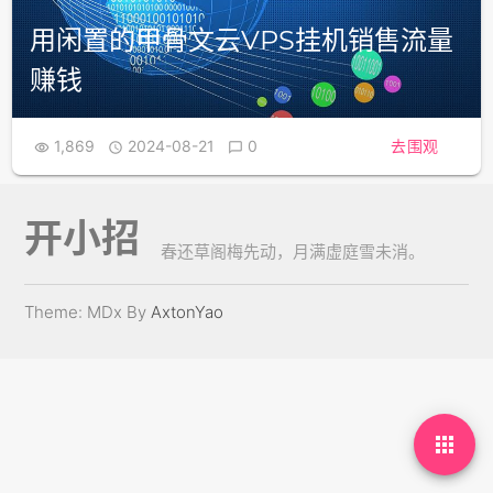
用闲置的甲骨文云VPS挂机销售流量
赚钱
1,869
2024-08-21
0
去围观



开小招
春还草阁梅先动，月满虚庭雪未消。
Theme: MDx By
AxtonYao
