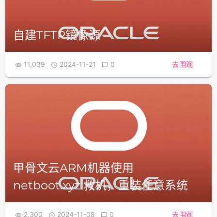
自建TFTP镜像源
11,039
2024-11-21
0
去围观



甲骨文云ARM机器使用
netboot.xyz 救机，重装任意系统
2,300
2024-11-08
0
去围观


