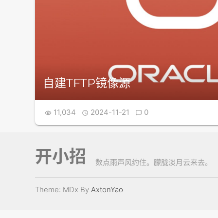
自建TFTP镜像源
11,034
2024-11-21
0



开小招
数点雨声风约住。朦胧淡月云来去。
Theme: MDx By
AxtonYao