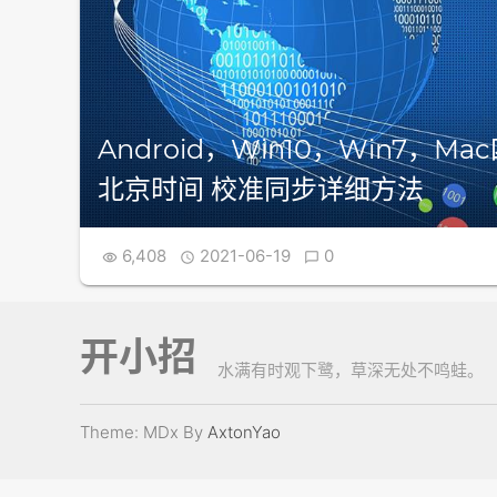
Android，Win10，Win7，M
北京时间 校准同步详细方法
6,408
2021-06-19
0



开小招
水满有时观下鹭，草深无处不鸣蛙。
Theme: MDx By
AxtonYao