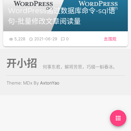
WordPress通过数据库命令-sql语
句-批量修改文章阅读量
5,228
2021-06-29
0
去围观



开小招
何事东君，解将芳思，巧缀一斛春冰。
Theme: MDx By
AxtonYao
