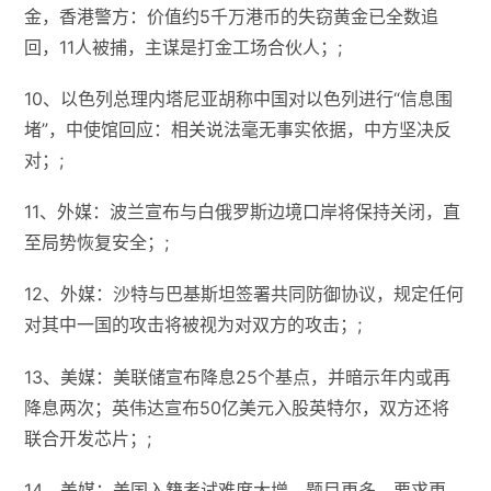
金，香港警方：价值约5千万港币的失窃黄金已全数追
回，11人被捕，主谋是打金工场合伙人；;
10、以色列总理内塔尼亚胡称中国对以色列进行“信息围
堵”，中使馆回应：相关说法毫无事实依据，中方坚决反
对；;
11、外媒：波兰宣布与白俄罗斯边境口岸将保持关闭，直
至局势恢复安全；;
12、外媒：沙特与巴基斯坦签署共同防御协议，规定任何
对其中一国的攻击将被视为对双方的攻击；;
13、美媒：美联储宣布降息25个基点，并暗示​​年内或再
降息两次​​；英伟达宣布50亿美元入股英特尔​​，双方还将​​
联合开发芯片；;
14、美媒：美国入籍考试难度大增，题目更多，要求更