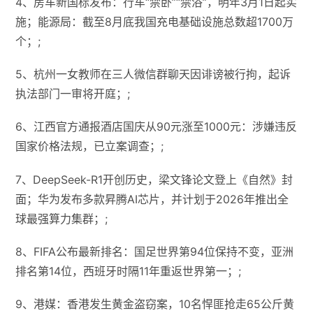
4、房车新国标发布：行车“禁卧”“禁浴”，明年3月1日起实
施；能源局：截至8月底我国充电基础设施总数超1700万
个；;
5、杭州一女教师在三人微信群聊天因诽谤被行拘，起诉
执法部门一审将开庭；;
6、江西官方通报酒店国庆从90元涨至1000元：涉嫌违反
国家价格法规，已立案调查；;
7、DeepSeek-R1开创历史，梁文锋论文登上《自然》封
面；华为发布多款昇腾AI芯片，并计划于2026年推出全
球最强算力集群；;
8、FIFA公布最新排名：国足世界第94位保持不变，亚洲
排名第14位，西班牙时隔11年重返世界第一；;
9、港媒：香港发生黄金盗窃案，10名悍匪抢走65公斤黄