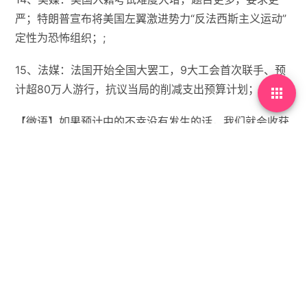
严；特朗普宣布将美国左翼激进势力“反法西斯主义运动”
定性为恐怖组织；;
15、法媒：法国开始全国大罢工，9大工会首次联手、预
计超80万人游行，抗议当局的削减支出预算计划；;

【微语】如果预计中的不幸没有发生的话，我们就会收获
意外的喜悦。


没有标签

首页
•
每天60秒读懂世界
•
09月19日，农历七月廿
八，星期五!