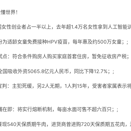
读懂世界！
网女性创业者占一半以上，去年超1.4万名女性拿到人工智能训
份为适龄女童免费接种HPV疫苗，每年惠及约500万女童；;
试点：符合条件购房人购买家庭首套住房，暂免征收房产税；
国吸收外资5065.8亿元人民币，同比下降12.7%；;
宣判：主犯死缓，另2人无期，1人判15年，受害者家属表示
捕在即：将实行熔断机制，每亩水面可售不超六百只；;
餐现540天保质期牛肉，进货商曾进购720天保质期五花肉