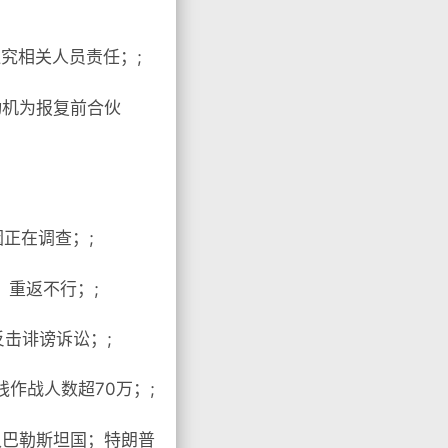
追究相关人员责任；;
动机为报复前合伙
正在调查；;
，重返不行；;
反击诽谤诉讼；;
作战人数超70万；;
认巴勒斯坦国；特朗普