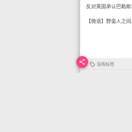
反对英国承认巴勒斯
【微语】野蛮人之间

没有标签

首页
•
每天60秒读
你需要先
登录
才能发
上一篇