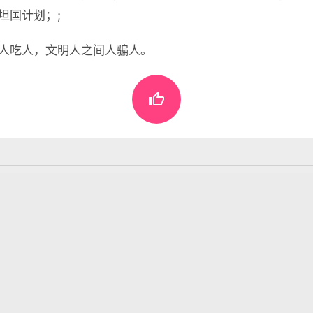
坦国计划；;
人吃人，文明人之间人骗人。

懂世界
•
09月20日，农历七月廿九，星期六!
表评论。