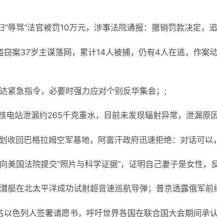
妇“辱骂”法官被罚10万元，涉事法院通报：撤销罚款决定，
盗窃案37岁主谋落网，累计14人被捕，仍有4人在逃，作案
下达紧急指令，必要时强力应对个别反华集会；;
城核电站泄漏约265千克重水，目前未发现辐射异常，泄漏原因
计划收回巴格拉姆空军基地，阿富汗政府迅速拒绝：对话可以
将向美国法院提交“照片与科学证据”，证明自己妻子是女性，
核潜艇在北太平洋成功试射超音速巡航导弹；普京透露俄军前线
00名以色列人签署请愿书，呼吁世界各国在联合国大会期间承