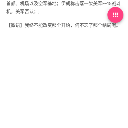
首都、机场以及空军基地；伊朗称击落一架美军F-15战斗
机，美军否认；;

【微语】我终不能改变那个开始，何不忘了那个结局呢。


没有标签

首页
•
每天60秒读懂世界
•
03月06日，农历正月十
八，星期五!
你需要先
登录
才能发表评论。