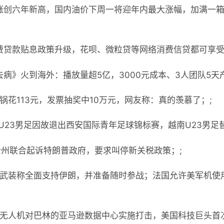
涨创六年新高，国内油价下周一将迎年内最大涨幅，加满一箱
费贷款贴息政策升级，花呗、微粒贷等网络消费信贷都可享受
去病》火到海外：播放量超5亿，3000元成本、3人团队5天产
锅花113元，发票抽奖中10万元，网友称：真的羡慕了；;
U23男足因故退出西安国际青年足球锦标赛，越南U23男足
4个州联合起诉特朗普政府，要求叫停新关税政策；;
塞武装称全面支持伊朗，并准备随时参战；法国允许美军机使
用无人机对巴林的亚马逊数据中心实施打击，美国科技巨头首