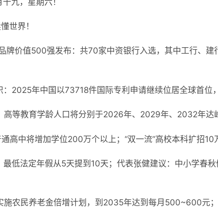
正月十九，星期六！
读懂世界！
银行品牌价值500强发布：共70家中资银行入选，其中工行、
：2025年中国以73718件国际专利申请继续位居全球首位，
高等教育学龄人口将分别于2026年、2029年、2032年达
普通高中将增加学位200万个以上；“双一流”高校本科扩招10
：最低法定年假从5天提到10天；代表张健建议：中小学春
施农民养老金倍增计划，到2035年达到每月500~600元；