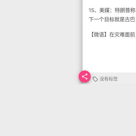
15、美媒：特朗普
下一个目标就是古巴
【微语】在灾难面前

没有标签

首页
•
每天60秒读
你需要先
登录
才能发