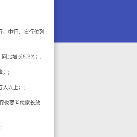
建行、中行、农行位列
同比增长5.3%；;
峰；;
万人以上；;
秋假也要考虑家长放
;