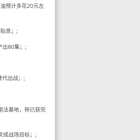
油预计多花20元左
贴息；;
出80集；;
替代出战；;
用法基地，称已获完
次成战场目标；;