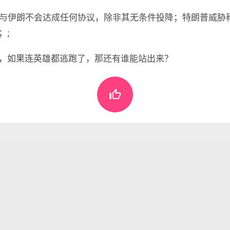
称与伊朗不会达成任何协议，除非其无条件投降；特朗普威胁
；;
，如果连英雄都逃跑了，那还有谁能站出来？

懂世界
•
03月07日，农历正月十九，星期六!
表评论。