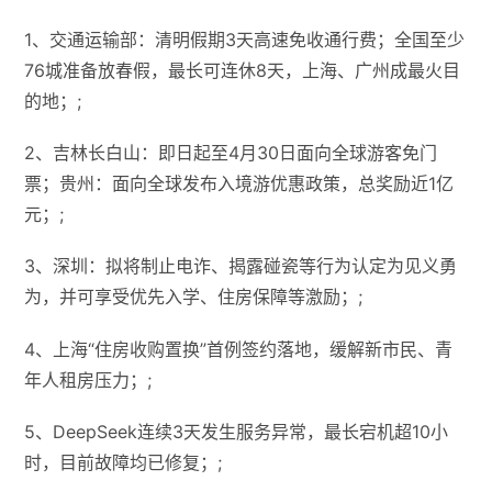
1、交通运输部：清明假期3天高速免收通行费；全国至少
76城准备放春假，最长可连休8天，上海、广州成最火目
的地；;
2、吉林长白山：即日起至4月30日面向全球游客免门
票；贵州：面向全球发布入境游优惠政策，总奖励近1亿
元；;
3、深圳：拟将制止电诈、揭露碰瓷等行为认定为见义勇
为，并可享受优先入学、住房保障等激励；;
4、上海“住房收购置换”首例签约落地，缓解新市民、青
年人租房压力；;
5、DeepSeek连续3天发生服务异常，最长宕机超10小
时，目前故障均已修复；;