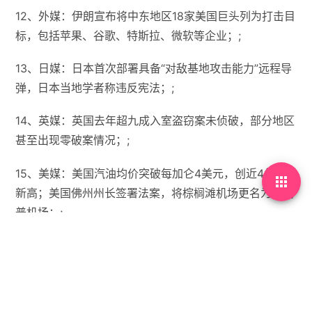
12、外媒：伊朗宣布将中东地区18家美国巨头列为打击目
标，包括苹果、谷歌、特斯拉、微软等企业；;
13、日媒：日本首次部署具备“对敌基地攻击能力”远程导
弹，日本当地学者称违反宪法；;
14、英媒：英国去年超九成入室盗窃案未侦破，部分地区
甚至出现零破案情况；;
15、美媒：美国汽油均价突破每加仑4美元，创近4年来

新高；美国佛州州长签署法案，将棕榈滩机场更名为特朗
普机场；;
【微语】真正让我难受的，大概是因为让你看到如此狼狈
的自己。
