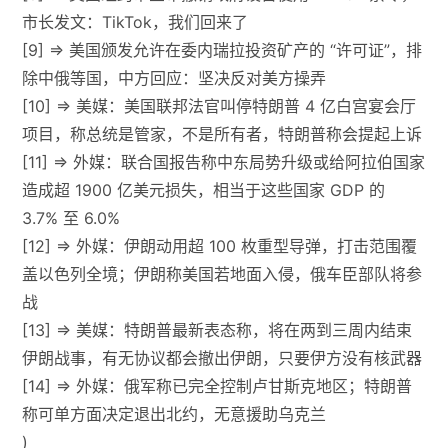
市长发文：TikTok，我们回来了
[9] => 美国颁发允许在委内瑞拉投资矿产的 “许可证”，排
除中俄等国，中方回应：坚决反对美方操弄
[10] => 美媒：美国联邦法官叫停特朗普 4 亿白宫宴会厅
项目，称总统是管家，不是所有者，特朗普称会提起上诉
[11] => 外媒：联合国报告称中东局势升级或给阿拉伯国家
造成超 1900 亿美元损失，相当于这些国家 GDP 的
3.7% 至 6.0%
[12] => 外媒：伊朗动用超 100 枚重型导弹，打击范围覆
盖以色列全境；伊朗称美国若地面入侵，俄车臣部队将参
战
[13] => 美媒：特朗普最新表态称，将在两到三周内结束
伊朗战事，有无协议都会撤出伊朗，只要伊方没有核武器
[14] => 外媒：俄军称已完全控制卢甘斯克地区；特朗普
称可单方面决定退出北约，无意援助乌克兰
)