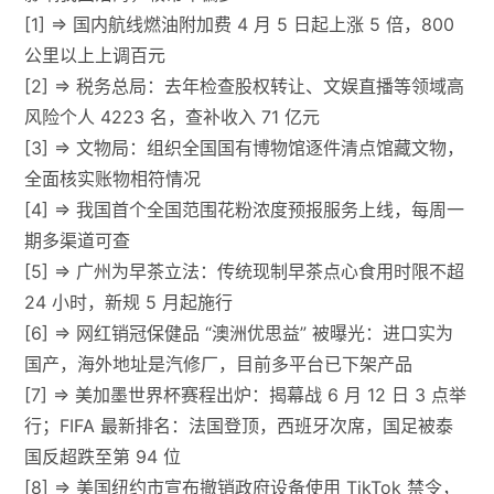
[1] => 国内航线燃油附加费 4 月 5 日起上涨 5 倍，800
公里以上上调百元
[2] => 税务总局：去年检查股权转让、文娱直播等领域高
风险个人 4223 名，查补收入 71 亿元
[3] => 文物局：组织全国国有博物馆逐件清点馆藏文物，
全面核实账物相符情况
[4] => 我国首个全国范围花粉浓度预报服务上线，每周一
期多渠道可查
[5] => 广州为早茶立法：传统现制早茶点心食用时限不超
24 小时，新规 5 月起施行
[6] => 网红销冠保健品 “澳洲优思益” 被曝光：进口实为
国产，海外地址是汽修厂，目前多平台已下架产品
[7] => 美加墨世界杯赛程出炉：揭幕战 6 月 12 日 3 点举
行；FIFA 最新排名：法国登顶，西班牙次席，国足被泰
国反超跌至第 94 位
[8] => 美国纽约市宣布撤销政府设备使用 TikTok 禁令，