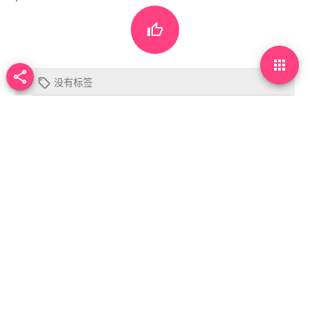



没有标签

首页
•
每天60秒读懂世界
•
星期四!
你需要先
登录
才能发表评论。
下一篇
arrow_back
arrow_forward
星期五!
开小招