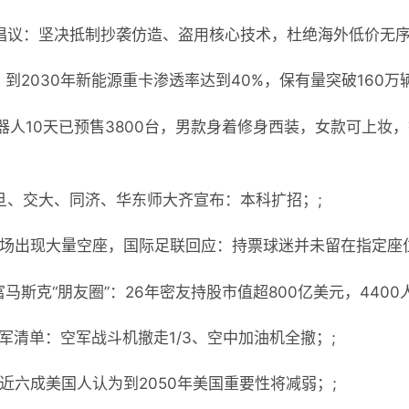
倡议：坚决抵制抄袭仿造、盗用核心技术，杜绝海外低价无序
：到2030年新能源重卡渗透率达到40%，保有量突破160万辆
器人10天已预售3800台，男款身着修身西装，女款可上妆，
旦、交大、同济、华东师大齐宣布：本科扩招；;
赛场出现大量空座，国际足联回应：持票球迷并未留在指定座位
造富马斯克“朋友圈”：26年密友持股市值超800亿美元，440
军清单：空军战斗机撤走1/3、空中加油机全撤；;
近六成美国人认为到2050年美国重要性将减弱；;