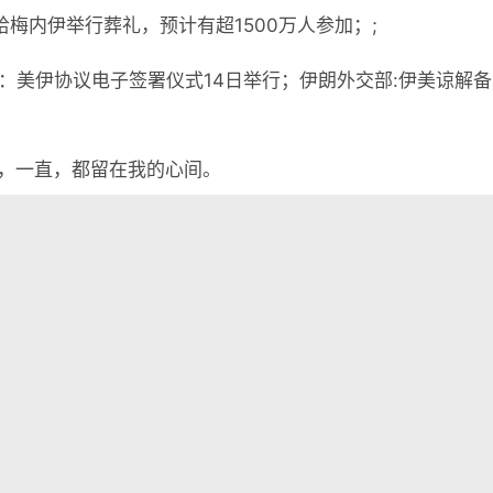
哈梅内伊举行葬礼，预计有超1500万人参加；;
部：美伊协议电子签署仪式14日举行；伊朗外交部:伊美谅解
，一直，都留在我的心间。

懂世界
•
06月15日，农历五月初一，星期一!
表评论。