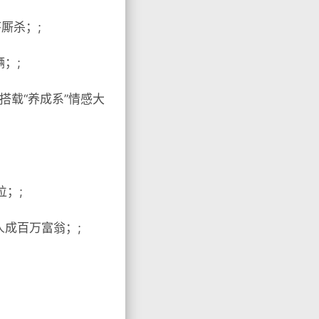
厮杀；;
；;
搭载“养成系”情感大
；;
0人成百万富翁；;