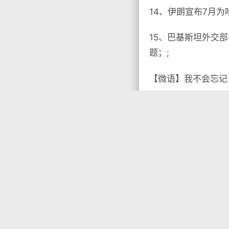
14、伊朗宣布7月为
15、巴基斯坦外交
题；;
【微语】我不会忘记

没有标签

首页
•
每天60秒读
你需要先
登录
才能发