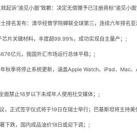
人就起诉“渝见小面”致歉：决定无偿赠予已注册商标“渝见小面”
金融硕士排名发布：清华经管学院蝉联全球第三，连续六年排名亚
芯片关键材料，丰度超99.99%，成功实现自主量产；;
6676亿元，我国外汇市场运行总体平稳；;
年秋季将停止系统更新，涵盖Apple Watch、iPad、Mac、A
全面禁止16岁以下未成年人使用社交媒体；;
协议，正式签字仪式将于19日在瑞士举行；巴基斯坦将主持美
著下跌，国内成品油价18日或迎下调；;