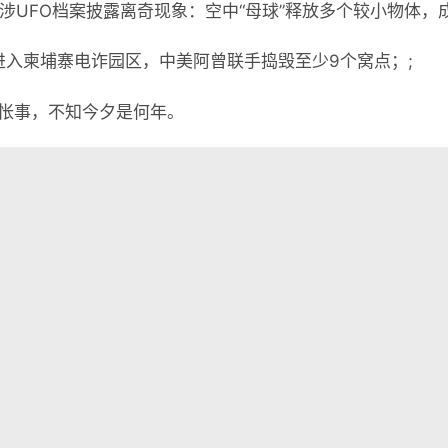
批涉UFO档案披露离奇现象：空中“母球”释放多个较小物体，
准进入柬埔寨电诈园区，中美阿曾联手捣毁至少9个窝点；;
怅事，不知今夕是何年。

懂世界
•
06月16日，农历五月初二，星期二!
表评论。