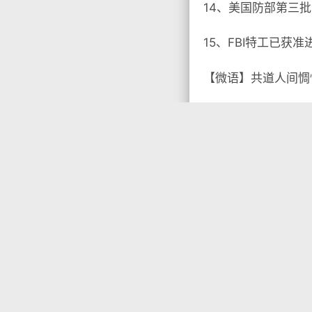
14、美国防部第三
15、FBI特工已获
【微语】共道人间惆

没有标签

首页
•
每天60秒读
你需要先
登录
才能发