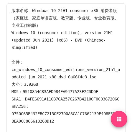
版本名称：Windows 10 21H1 consumer x86 消费者版
（家庭版、家庭单语言版、教育版、专业版、专业教育版、
专业工作站版）

Windows 10 (consumer edition), version 21H1 
(updated Jun 2021) (x86) - DVD (Chinese-
Simplified)

文件：
cn_windows_10_consumer_editions_version_21h1_u
pdated_jun_2021_x86_dvd_6a66f4e3.iso

大小：3.92GB

MD5：9510854C83AFD984EA9477A23F2CDD0E

SHA1：D4FE6691A11CB76A257C267B42100F0C0367206C

SHA256：
0750C65E432EBC72150F27D0A6CA1C7662139E408E68FC

BEA0CC86661B268D12
