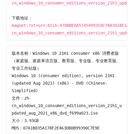
cn_windows_10_consumer_editions_version_21h1_update
magnet:?xt=urn:btih:478BBEAA57454993C0C78A3018E1AE8
cn_windows_10_consumer_editions_version_21h1_update
版本名称：Windows 10 21H1 consumer x86 消费者版
（家庭版、家庭单语言版、教育版、专业版、专业教育版、
专业工作站版）

Windows 10 (consumer edition), version 21H1 
(updated Aug 2021) (x86) - DVD (Chinese-
Simplified)

文件：zh-
cn_windows_10_consumer_editions_version_21h1_u
pdated_aug_2021_x86_dvd_f699a023.iso

大小：3.93GB

MD5：07A1B035A178F2E463DB0B99390C7E9E
