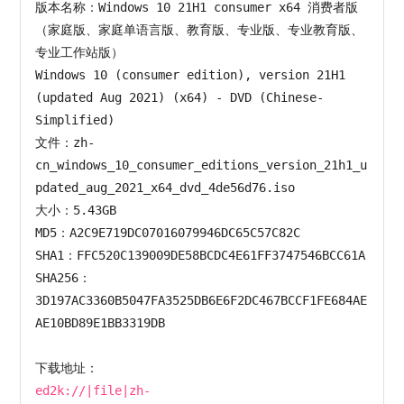
版本名称：Windows 10 21H1 consumer x64 消费者版
（家庭版、家庭单语言版、教育版、专业版、专业教育版、
专业工作站版）

Windows 10 (consumer edition), version 21H1 
(updated Aug 2021) (x64) - DVD (Chinese-
Simplified)

文件：zh-
cn_windows_10_consumer_editions_version_21h1_u
pdated_aug_2021_x64_dvd_4de56d76.iso

大小：5.43GB

MD5：A2C9E719DC07016079946DC65C57C82C

SHA1：FFC520C139009DE58BCDC4E61FF3747546BCC61A

SHA256：
3D197AC3360B5047FA3525DB6E6F2DC467BCCF1FE684AE
AE10BD89E1BB3319DB

ed2k://|file|zh-