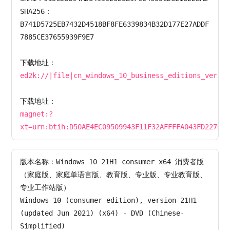
SHA256：
B741D5725EB7432D4518BF8FE6339834B32D177E27ADDF
7885CE37655939F9E7

下载地址：
ed2k://|file|cn_windows_10_business_editions_versio
下载地址：
magnet:?
xt=urn:btih:D50AE4EC09509943F11F32AFFFFA043FD227B55
版本名称：Windows 10 21H1 consumer x64 消费者版
（家庭版、家庭单语言版、教育版、专业版、专业教育版、
专业工作站版）

Windows 10 (consumer edition), version 21H1 
(updated Jun 2021) (x64) - DVD (Chinese-
Simplified)
