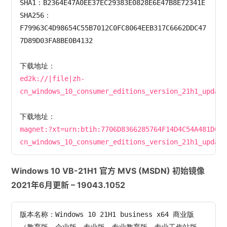
SHA1：B2364E47A0EE37EC29383E0828E6E47B8E72341E

SHA256：
F79963C4D98654C55B7012C0FC8064EEB317C6662DDC47
7D89D03FA8BE0B4132

ed2k://|file|zh-
cn_windows_10_consumer_editions_version_21h1_update
magnet:?xt=urn:btih:7706D8366285764F14D4C54A481DCC6
cn_windows_10_consumer_editions_version_21h1_update
Windows 10 VB-21H1 官方 MVS (MSDN) 初始镜像
2021年6月更新 – 19043.1052
版本名称：Windows 10 21H1 business x64 商业版
（教育版、企业版、专业版、专业教育版、专业工作站版