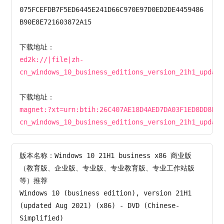
075FCEFDB7F5ED6445E241D66C970E97D0ED2DE4459486
B90E8E721603872A15

ed2k://|file|zh-
cn_windows_10_business_editions_version_21h1_update
下载地址：
magnet:?xt=urn:btih:26C407AE18D4AED7DA03F1ED8DD8D4E
cn_windows_10_business_editions_version_21h1_update
版本名称：Windows 10 21H1 business x86 商业版
（教育版、企业版、专业版、专业教育版、专业工作站版
等）推荐

Windows 10 (business edition), version 21H1 
(updated Aug 2021) (x86) - DVD (Chinese-
Simplified)
