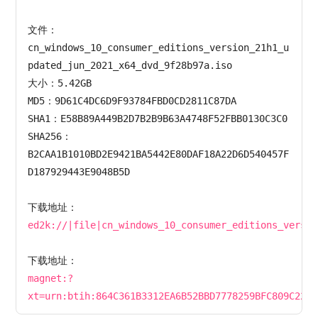
文件：
cn_windows_10_consumer_editions_version_21h1_u
pdated_jun_2021_x64_dvd_9f28b97a.iso

大小：5.42GB

MD5：9D61C4DC6D9F93784FBD0CD2811C87DA

SHA1：E58B89A449B2D7B2B9B63A4748F52FBB0130C3C0

SHA256：
B2CAA1B1010BD2E9421BA5442E80DAF18A22D6D540457F
D187929443E9048B5D

下载地址：
ed2k://|file|cn_windows_10_consumer_editions_versio
下载地址：
magnet:?
xt=urn:btih:864C361B3312EA6B52BBD7778259BFC809C221D