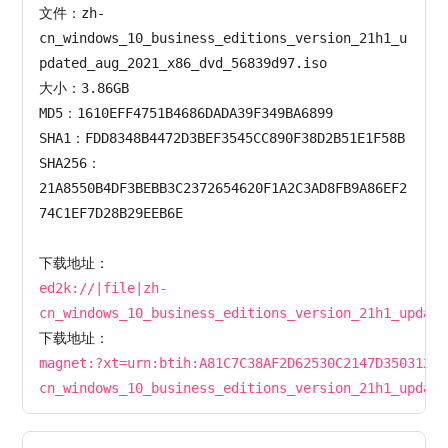
文件：zh-
cn_windows_10_business_editions_version_21h1_u
pdated_aug_2021_x86_dvd_56839d97.iso

大小：3.86GB

MD5：1610EFF4751B4686DADA39F349BA6899

SHA1：FDD8348B4472D3BEF3545CC890F38D2B51E1F58B

SHA256：
21A8550B4DF3BEBB3C2372654620F1A2C3AD8FB9A86EF2
74C1EF7D28B29EEB6E

ed2k://|file|zh-
magnet:?xt=urn:btih:A81C7C38AF2D62530C2147D35031294
cn_windows_10_business_editions_version_21h1_update