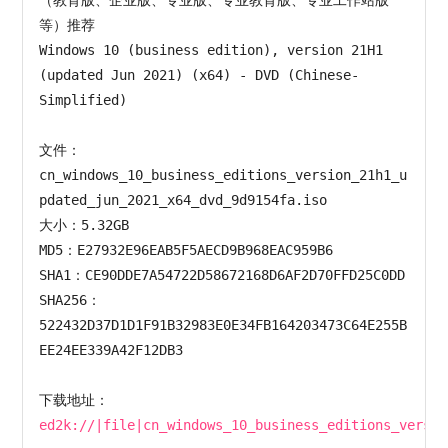
等）推荐

Windows 10 (business edition), version 21H1 
(updated Jun 2021) (x64) - DVD (Chinese-
Simplified)

文件：
cn_windows_10_business_editions_version_21h1_u
pdated_jun_2021_x64_dvd_9d9154fa.iso

大小：5.32GB

MD5：E27932E96EAB5F5AECD9B968EAC959B6

SHA1：CE90DDE7A54722D58672168D6AF2D70FFD25C0DD

SHA256：
522432D37D1D1F91B32983E0E34FB164203473C64E255B
EE24EE339A42F12DB3

下载地址：
ed2k://|file|cn_windows_10_business_editions_versio