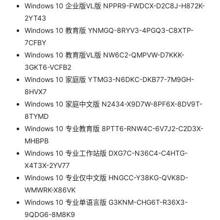
Windows 10 企业版VL版 NPPR9-FWDCX-D2C8J-H872K-
2YT43
Windows 10 教育版 YNMGQ-8RYV3-4PGQ3-C8XTP-
7CFBY
Windows 10 教育版VL版 NW6C2-QMPVW-D7KKK-
3GKT6-VCFB2
Windows 10 家庭版 YTMG3-N6DKC-DKB77-7M9GH-
8HVX7
Windows 10 家庭中文版 N2434-X9D7W-8PF6X-8DV9T-
8TYMD
Windows 10 专业教育版 8PTT6-RNW4C-6V7J2-C2D3X-
MHBPB
Windows 10 专业工作站版 DXG7C-N36C4-C4HTG-
X4T3X-2YV77
Windows 10 专业仅中文版 HNGCC-Y38KG-QVK8D-
WMWRK-X86VK
Windows 10 专业单语言版 G3KNM-CHG6T-R36X3-
9QDG6-8M8K9