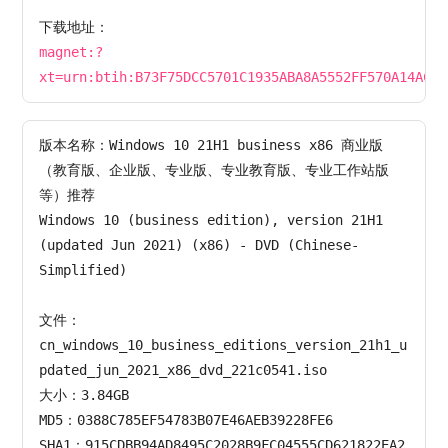
下载地址：
magnet:?
xt=urn:btih:B73F75DCC5701C1935ABA8A5552FF570A14AC0F
版本名称：Windows 10 21H1 business x86 商业版
（教育版、企业版、专业版、专业教育版、专业工作站版
等）推荐

Windows 10 (business edition), version 21H1 
(updated Jun 2021) (x86) - DVD (Chinese-
Simplified)

文件：
cn_windows_10_business_editions_version_21h1_u
pdated_jun_2021_x86_dvd_221c0541.iso

大小：3.84GB

MD5：0388C785EF54783B07E46AEB39228FE6

SHA1：915CDBB94AD8495C2028B9FC04555CD621822EA2
