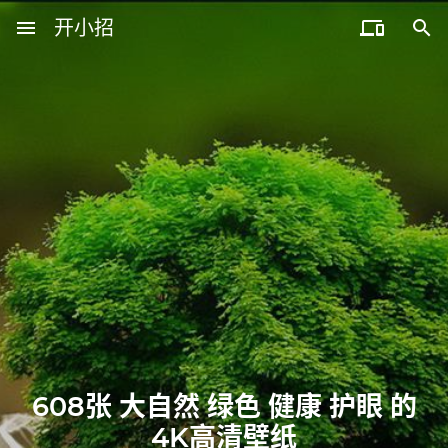
menu
开小招


近期文章
08月06日，农历六月廿四，星期四!
08月05日，农历六月廿三，星期三!
08月04日，农历六月廿二，星期二!
08月03日，农历六月廿一，星期一!
08月02日，农历六月二十，星期日!
608张 大自然 绿色 健康 护眼 的
4K高清壁纸