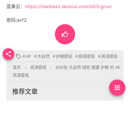
蓝奏云：
https://nianbaxz.lanzoui.com/b01cgruvi
密码:avf2


#
4K
#
大自然
#
护眼壁纸
#
超清壁纸
#
高清壁纸

首页
•
高清壁纸
•
608张 大自然 绿色 健康 护眼 的 4K
高清壁纸

推荐文章


4K壁纸  181张  苹果
电脑壁纸  Mac壁纸 
微软 Windows 11 4K 
IOS壁纸
高清壁纸下载