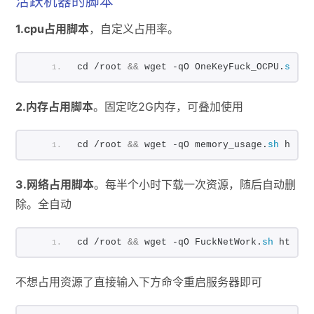
活跃机器的脚本
1.cpu占用脚本
，自定义占用率。
cd /root 
&&
 wget -qO OneKeyFuck_OCPU.
sh
 ht
2.内存占用脚本
。固定吃2G内存，可叠加使用
cd /root 
&&
 wget -qO memory_usage.
sh
 https
3.网络占用脚本
。每半个小时下载一次资源，随后自动删
除。全自动
cd /root 
&&
 wget -qO FuckNetWork.
sh
 https:
不想占用资源了直接输入下方命令重启服务器即可