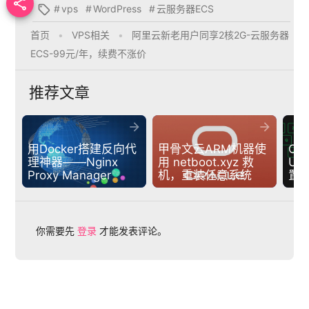

#
vps
#
WordPress
#
云服务器ECS

首页
•
VPS相关
•
阿里云新老用户同享2核2G-云服务器
ECS-99元/年，续费不涨价
推荐文章


用Docker搭建反向代
甲骨文云ARM机器使
Ce
理神器——Nginx 
用 netboot.xyz 救
Ub
Proxy Manager
机，重装任意系统
置
你需要先
登录
才能发表评论。
下一篇