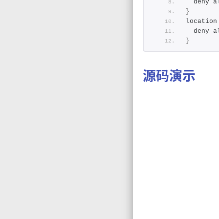
  deny a
}
location
  deny a
}
源码演示