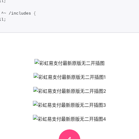
ll;
 ^~ /includes 
{
ll;