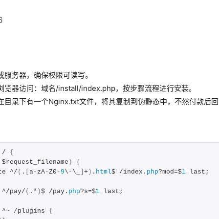
6
或服务器，确保权限可读写。
器访问：域名/install/index.php，按步骤流程进行安装。
目录下有一个Nginx.txt文件，将其复制到伪静态中，不然付款后回
 / 
{
 $request_filename
)
{
te ^/
(
.
[
a-zA-Z0-
9
\-\_
]
+
)
.
html
$ /index.
php
?mod=$
1
 last;
 ^/pay/
(
.*
)
$ /pay.
php
?s=$
1
 last;
 ^~ /plugins 
{