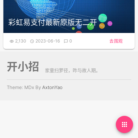
彩虹易支付最新原版无二开
2,130
2023-06-16
0
去围观



开小招
家童扫萝径，昨与故人期。
Theme: MDx By
AxtonYao
