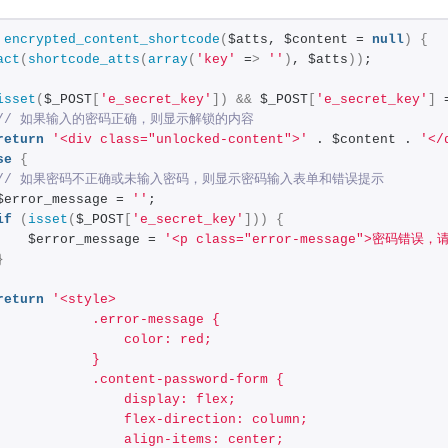
encrypted_content_shortcode
(
$atts, $content = 
null
)
{
act
(
shortcode_atts
(
array
(
'key'
 =
>
''
)
, $atts
))
;
isset
(
$_POST
[
'e_secret_key'
])
&&
 $_POST
[
'e_secret_key'
]
 
// 如果输入的密码正确，则显示解锁的内容
return
'<div class="unlocked-content">'
 . $content . 
'</
se
{
// 如果密码不正确或未输入密码，则显示密码输入表单和错误提示
$error_message = 
''
;
if
(
isset
(
$_POST
[
'e_secret_key'
]))
{
    $error_message = 
'<p class="error-message">密码错误
}
return
'<style>
            .error-message {
                color: red;
            }
            .content-password-form {
                display: flex;
                flex-direction: column;
                align-items: center;