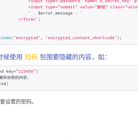
            <input type="password" name="e_secret_key"
            <input type="submit" value="解锁" class="unlo
            '
 . $error_message . 
'
        </form>'
;
tcode
(
'encrypted'
, 
'encrypted_content_shortcode'
)
;
时候使用
短码
包围要隐藏的内容，如：
ed key=
"123456"
]
藏和加密的内容。
ted
]
要设置的密码。