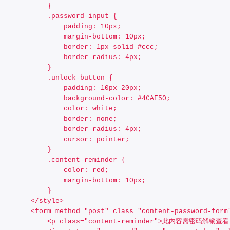
            }
            .password-input {
                padding: 10px;
                margin-bottom: 10px;
                border: 1px solid #ccc;
                border-radius: 4px;
            }
            .unlock-button {
                padding: 10px 20px;
                background-color: #4CAF50;
                color: white;
                border: none;
                border-radius: 4px;
                cursor: pointer;
            }
            .content-reminder {
                color: red;
                margin-bottom: 10px;
            }
        </style>
        <form method="post" class="content-password-form
             <p class="content-reminder">此内容需密码解