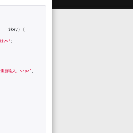
=== $key
)
{
div>'
;
，请重新输入。</p>'
;