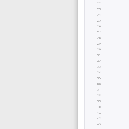
        
        
        
        
        
        
        
        
        
        
        
        
        
        
        
        
        
        
        
        
        
       