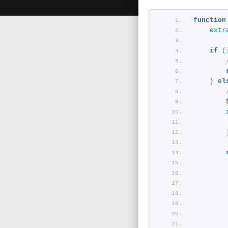
function
extr
if
(
}
el
        
        
        
        
        
        
        
        
        