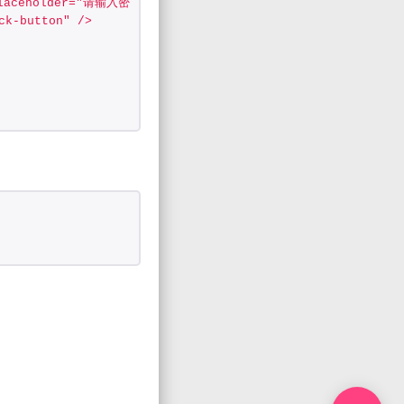
 placeholder="请输入密码" class="password-input" />
ck-button" />