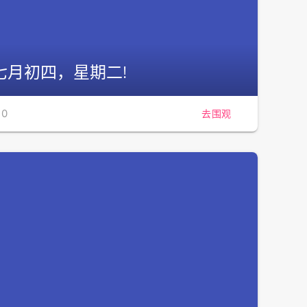
七月初四，星期二!
0
去围观