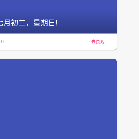
七月初二，星期日!
0
去围观