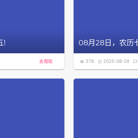
!
08月28日，农历
378
2025-08-28
去围观


