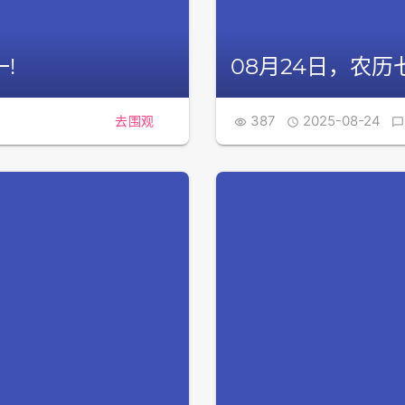
!
08月24日，农历
387
2025-08-24
去围观


