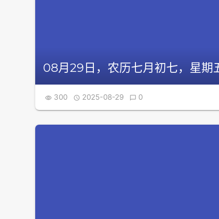
08月29日，农历七月初七，星期五
300
2025-08-29
0


