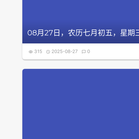
08月27日，农历七月初五，星期三
315
2025-08-27
0


