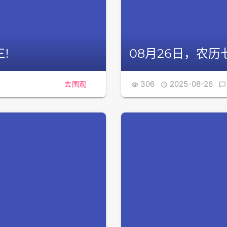
!
08月26日，农历
306
2025-08-26
去围观


