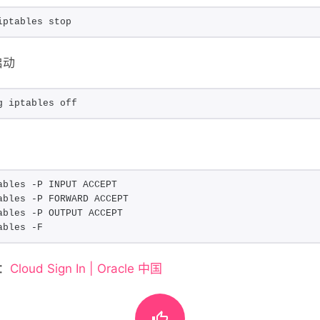
iptables stop
启动
g iptables off
ables -P INPUT ACCEPT
ables -P FORWARD ACCEPT
ables -P OUTPUT ACCEPT
ables -F
：
Cloud Sign In | Oracle 中国
