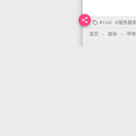

#
root
#
服务器

首页
•
脚本
•
甲骨
推荐文章
DD Windows 一键
本
你需要先
登录
才能发