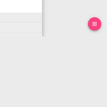



甲骨文云ARM机器使
re怎么启用root用
用 netboot.xyz 救
录
机，重装任意系统