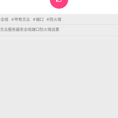
安全组
#
甲骨文云
#
端口
#
防火墙
文云服务器安全组端口防火墙设置



脚
甲骨文云dd重装系统
甲骨文云自动刷机/开
Azu
一键脚本
机（刷arm)脚本教程
户登
表评论。