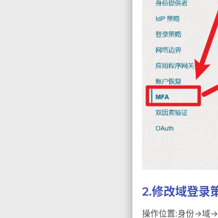
2.修改域登录
操作位置:身份->域->