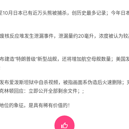
月至10月日本已有近万头熊被捕杀，创历史最多记录；今年日本
报废核反应堆发生泄漏事件，泄漏量约20毫升，浓度被认为
布建造“特朗普级”新型战舰，还将增加航空母舰数量；美国发布
;
部发布爱泼斯坦狱中自杀视频，被指画面系伪造后火速删除；克
克林顿回应：立即公开全部剩余文件；;
地位的象征。是具有稀有价值的！
