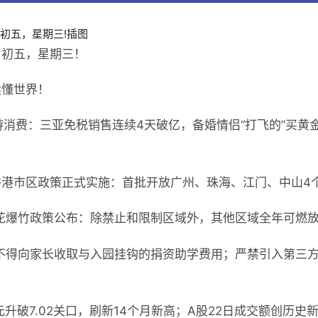
月初五，星期三！
读懂世界！
游消费：三亚免税销售连续4天破亿，备婚情侣“打飞的”买黄
入香港市区政策正式实施：首批开放广州、珠海、江门、中山4个
花爆竹政策公布：除禁止和限制区域外，其他区域全年可燃放
不得向家长收取与入园挂钩的捐资助学费用；严禁引入第三
升破7.02关口，刷新14个月新高；A股22日成交额创历史