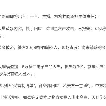
全新规即将出台：平台、主播、机构共同承担主体责任；;
大量黄暴内容，快手回应：遭到黑灰产攻击，已报警；专家
；;
黄金被盗，警方30小时内抓获2人，现场查获：尚未销赃的金
大规模盗窃：5万多件电子产品丢失，损失超3亿，京东回应
际情况有较大出入；;
人机列入“受管制清单”，商务部回应：若美方一意孤行，中方
禁止将活龙虾、螃蟹等无脊椎动物直接投入沸水烹煮，因科学