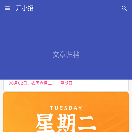
menu
开小招

近期文章
文章归档
08月06日，农历六月廿四，星期四!
08月05日，农历六月廿三，星期三!
08月04日，农历六月廿二，星期二!
08月03日，农历六月廿一，星期一!
08月02日，农历六月二十，星期日!