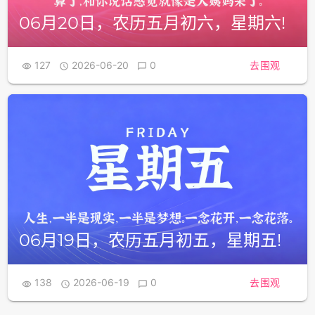
06月20日，农历五月初六，星期六!
127
2026-06-20
0
去围观



06月19日，农历五月初五，星期五!
138
2026-06-19
0
去围观


