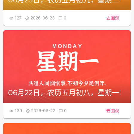
127
2026-06-23
0
去围观



06月22日，农历五月初八，星期一!
139
2026-06-22
0
去围观


