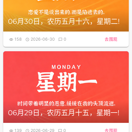
06月30日，农历五月十六，星期二!
158
2026-06-30
0
去围观



06月29日，农历五月十五，星期一!
139
2026-06-29
0
去围观


