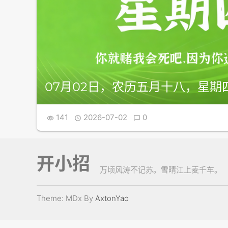
07月02日，农历五月十八，星期四
141
2026-07-02
0



开小招
万顷风涛不记苏。雪晴江上麦千车。
Theme: MDx By
AxtonYao