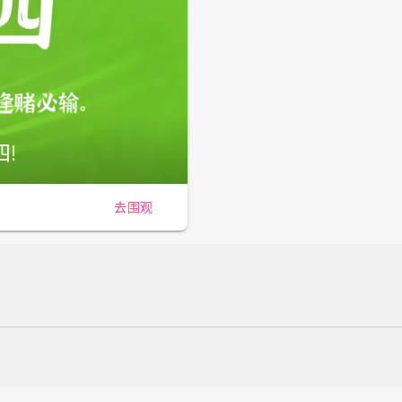
!
去围观