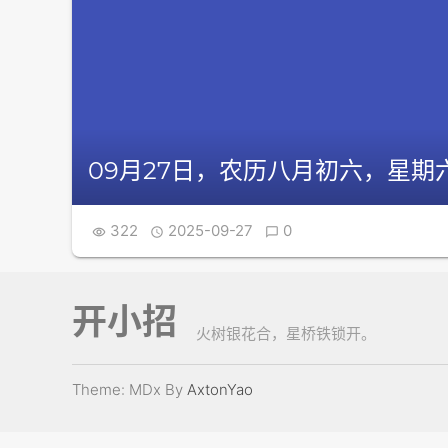
09月27日，农历八月初六，星期六
322
2025-09-27
0



开小招
火树银花合，星桥铁锁开。
Theme: MDx By
AxtonYao