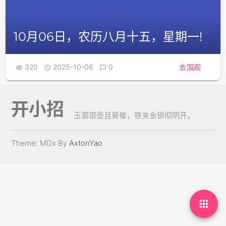
10月06日，农历八月十五，星期一!
320
2025-10-06
0
去围观



开小招
玉漏银壶且莫催，铁关金锁彻明开。
Theme: MDx By
AxtonYao
