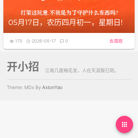
05月17日，农历四月初一，星期日!
175
2026-05-17
0
去围观



开小招
江南几度梅花发，人在天涯鬓已斑。
Theme: MDx By
AxtonYao
