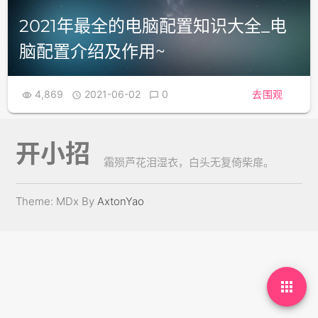
2021年最全的电脑配置知识大全_电
脑配置介绍及作用~
4,869
2021-06-02
0
去围观



开小招
霜殒芦花泪湿衣，白头无复倚柴扉。
Theme: MDx By
AxtonYao
