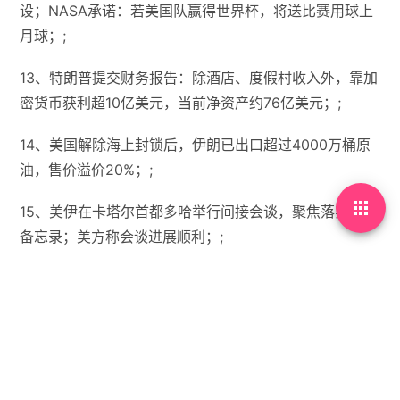
设；NASA承诺：若美国队赢得世界杯，将送比赛用球上
月球；;
13、特朗普提交财务报告：除酒店、度假村收入外，靠加
密货币获利超10亿美元，当前净资产约76亿美元；;
14、美国解除海上封锁后，伊朗已出口超过4000万桶原
油，售价溢价20%；;

15、美伊在卡塔尔首都多哈举行间接会谈，聚焦落实谅解
备忘录；美方称会谈进展顺利；;
【微语】爱总在阳光里，即使看不见，即使摸不到，也在
你身旁。
