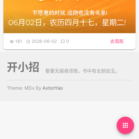
06月02日，农历四月十七，星期二!
181
2026-06-02
0
去围观



开小招
娶妻无媒毋须恨，书中有女颜如玉。
Theme: MDx By
AxtonYao
