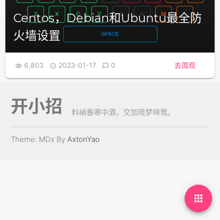
Centos，Debian和Ubuntu最全防
火墙设置
6,803
2023-01-17
0
去围观



开小招
料峭春寒中酒，交加晓梦啼莺。
Theme: MDx By
AxtonYao
