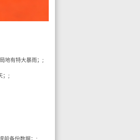
局地有特大暴雨；;
天；;
提前备份数据；;