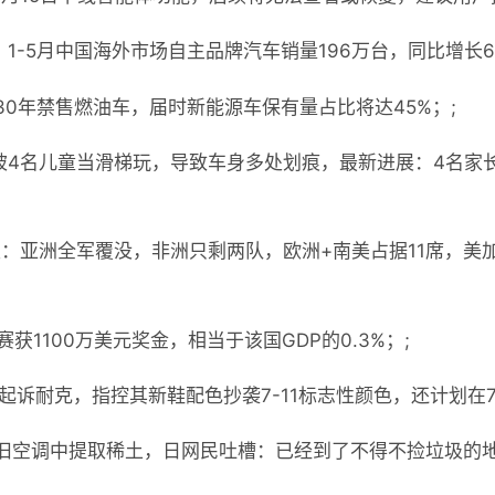
1-5月中国海外市场自主品牌汽车销量196万台，同比增长6
30年禁售燃油车，届时新能源车保有量占比将达45%；;
利被4名儿童当滑梯玩，导致车身多处划痕，最新进展：4名家
产生：亚洲全军覆没，非洲只剩两队，欧洲+南美占据11席，美
赛获1100万美元奖金，相当于该国GDP的0.3%；;
11起诉耐克，指控其新鞋配色抄袭7-11标志性颜色，还计划在7
从废旧空调中提取稀土，日网民吐槽：已经到了不得不捡垃圾的地