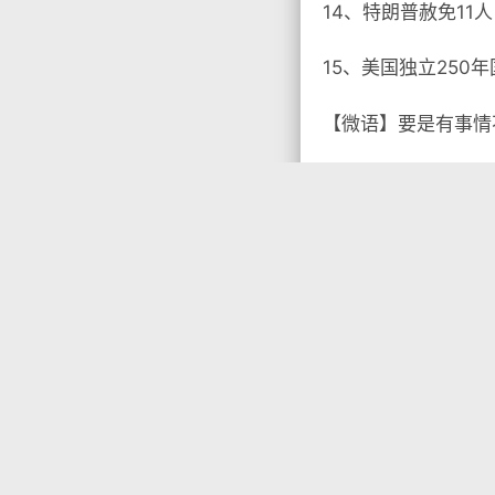
14、特朗普赦免11
15、美国独立250
【微语】要是有事情

没有标签

首页
•
每天60秒读
你需要先
登录
才能发