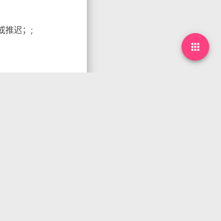
或推迟；;
