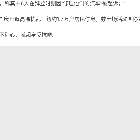
人，称其中6人在拜登时期因“修理他们的汽车”被起诉；;
年国庆日遭高温扰乱：纽约1.7万户居民停电，数十场活动叫停
不称心，就起身反抗吧。

懂世界
•
07月05日，农历五月廿一，星期日!
表评论。