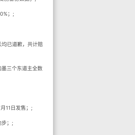
0%；;
长均已道歉，共计赔
加墨三个东道主全数
月11日发售；;
步；;