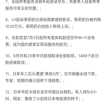
7、全国养老服务消费补贴登录京东，失能老人居家养老
服务可享五折优惠；;
8、LV起诉茉莉奶白商标图案侵权胜诉，茉莉奶白被判赔
1030万元，茉莉奶白创始人称将上诉；;
9、东航官宣7月3日起所有宽体机航班空中Wi-Fi全免
费，成为国内首家实现该服务的航司；;
10、6月共有25条中日航线取消全部航班，1488个赴日
航班被取消；;
11、日系车三巨头遭遇“黑色5月”，在华销量全线下跌，
专家：短期内难以扭转下滑趋势；;
12、日本市民大排长龙买中国云台相机，有人排队9小
时，网友：像极了以前抢日本电饭煲的样子；;