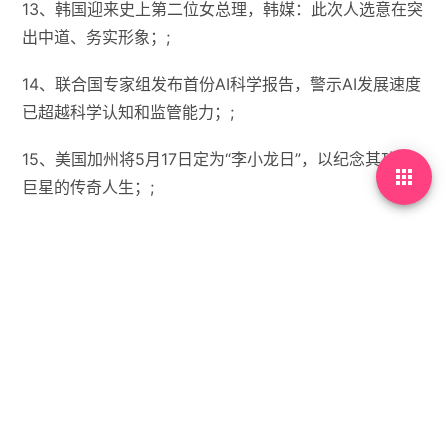
13、韩国迎来史上第二位女总理，韩媒：此次人选意在突
出中道、务实形象；;
14、联合国专家组发布首份AI科学报告，警示AI发展速度
已超越科学认知和监管能力；;
15、美国加州将5月17日定为“李小龙日”，以纪念其功夫

巨星的传奇人生；;
【微语】尽情的依靠我吧，因为总有一天我也会依靠你
的。


没有标签

首页
•
每天60秒读懂世界
•
07月03日，农历五月十