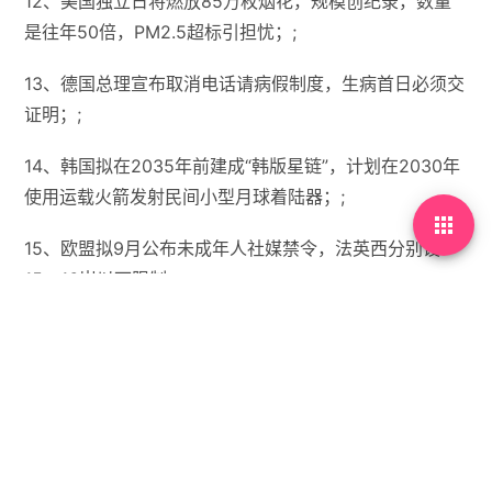
12、美国独立日将燃放85万枚烟花，规模创纪录，数量
是往年50倍，PM2.5超标引担忧；;
13、德国总理宣布取消电话请病假制度，生病首日必须交
证明；;
14、韩国拟在2035年前建成“韩版星链”，计划在2030年
使用运载火箭发射民间小型月球着陆器；;

15、欧盟拟9月公布未成年人社媒禁令，法英西分别设
15、16岁以下限制；;
【微语】人要是死了，就看不见这么美的天空了。


没有标签
