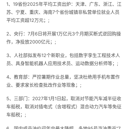
1、19省份2025年平均工资出炉：天津、广东、浙江、江
苏、宁夏、重庆、海南7个省份城镇非私营单位就业人员
平均工资超12万元；;
2、央行：7月6日将开展1万亿元3个月期买断式逆回购操
作，净投放2000亿元；;
3、人社部拟发布12个新职业，包括数字孪生工程技术人
员、具身智能机器人应用技术员、运动数据分析师等；;
4、教育部：严控暑期作业总量，坚决杜绝用手机布置作
业、要求家长检查批改作业等现象；;
5、三部门：2027年1月1日起，取消对节能汽车减半征收
车船税，取消对插电式（含增程式）混合动力汽车等免征
车船税；;
6、国内成品油价迎年内最大降幅，多地95号汽油重返“7