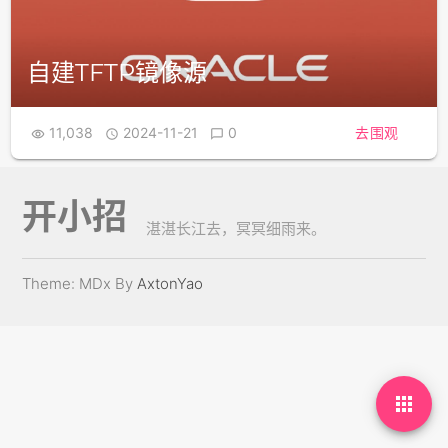
自建TFTP镜像源
11,038
2024-11-21
0
去围观



开小招
湛湛长江去，冥冥细雨来。
Theme: MDx By
AxtonYao
